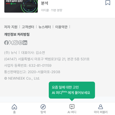
분석
아티클 · 11분 분량
저자 지원
고객센터
뉴스레터
이용약관
개인정보 처리방침
(주) 뉴닉
대표이사: 김소연
(04147) 서울특별시 마포구 백범로31길 21, 본관 5층 531호
사업자 등록번호: 632-81-01159
통신판매업신고: 2020-서울마포-2938
© NEWNEEK Co., Ltd.
요즘 일에 대한 고민
Beta
AI 퍼디
에게 물어보세요
홈
탐색
AI 퍼디
마이 퍼블리