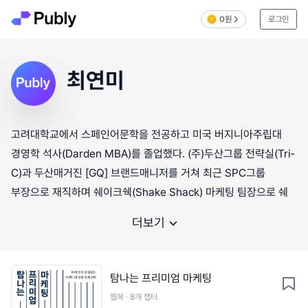
0원
로그인
최연미
고려대학교에서 스페인어문학을 전공하고 미국 버지니아주립대
경영학 석사(Darden MBA)를 졸업했다. (주)두산그룹 전략실(Tri-
C)과 두산매거진 [GQ] 브랜드매니저를 거쳐 최근 SPC그룹
부장으로 재직하며 쉐이크쉑(Shake Shack) 마케팅 팀장으로 쉐
더보기
탐나는 프리미엄 마케팅
웹북 · 8개 챕터