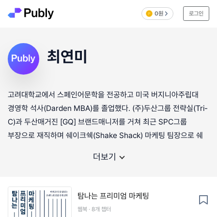
0원
로그인
최연미
고려대학교에서 스페인어문학을 전공하고 미국 버지니아주립대
경영학 석사(Darden MBA)를 졸업했다. (주)두산그룹 전략실(Tri-
C)과 두산매거진 [GQ] 브랜드매니저를 거쳐 최근 SPC그룹
부장으로 재직하며 쉐이크쉑(Shake Shack) 마케팅 팀장으로 쉐
더보기
탐나는 프리미엄 마케팅
웹북 · 8개 챕터