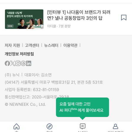
[인터뷰 1] 나다움이 브랜드가 되려
면? 낼나 공동창업자 3인의 답
아티클 · 7분 분량
저자 지원
고객센터
뉴스레터
이용약관
개인정보 처리방침
(주) 뉴닉
대표이사: 김소연
(04147) 서울특별시 마포구 백범로31길 21, 본관 5층 531호
사업자 등록번호: 632-81-01159
통신판매업신고: 2020-서울마포-2938
요즘 일에 대한 고민
© NEWNEEK Co., Ltd.
Beta
AI 퍼디
에게 물어보세요