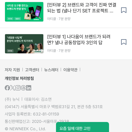
[인터뷰 2] 브랜드와 고객이 진짜 연결
되는 법 (낼나 단기 SET 프로젝트 트
래커 제공)
아티클 · 7분 분량
[인터뷰 1] 나다움이 브랜드가 되려
면? 낼나 공동창업자 3인의 답
아티클 · 7분 분량
저자 지원
고객센터
뉴스레터
이용약관
개인정보 처리방침
(주) 뉴닉
대표이사: 김소연
(04147) 서울특별시 마포구 백범로31길 21, 본관 5층 531호
사업자 등록번호: 632-81-01159
통신판매업신고: 2020-서울마포-2938
요즘 일에 대한 고민
© NEWNEEK Co., Ltd.