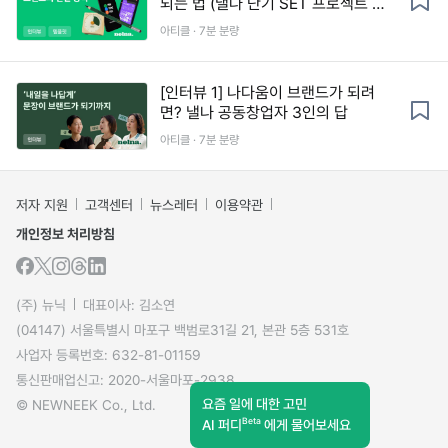
되는 법 (낼나 단기 SET 프로젝트 트
래커 제공)
아티클 · 7분 분량
[인터뷰 1] 나다움이 브랜드가 되려
면? 낼나 공동창업자 3인의 답
아티클 · 7분 분량
저자 지원
고객센터
뉴스레터
이용약관
개인정보 처리방침
(주) 뉴닉
대표이사: 김소연
(04147) 서울특별시 마포구 백범로31길 21, 본관 5층 531호
사업자 등록번호: 632-81-01159
통신판매업신고: 2020-서울마포-2938
요즘 일에 대한 고민
© NEWNEEK Co., Ltd.
Beta
AI 퍼디
에게 물어보세요