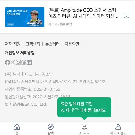
[무료] Amplitude CEO 스펜서 스케
이츠 인터뷰: AI 시대의 데이터 혁신과
겸손의 리더십
아티클 · 9분 분량
저자 지원
고객센터
뉴스레터
이용약관
개인정보 처리방침
(주) 뉴닉
대표이사: 김소연
(04147) 서울특별시 마포구 백범로31길 21, 본관 5층 531호
사업자 등록번호: 632-81-01159
통신판매업신고: 2020-서울마포-2938
요즘 일에 대한 고민
© NEWNEEK Co., Ltd.
Beta
AI 퍼디
에게 물어보세요
홈
탐색
AI 퍼디
마이 퍼블리