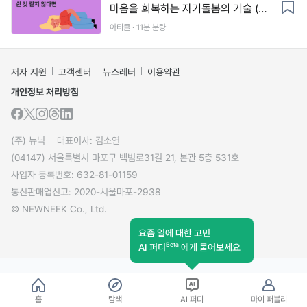
마음을 회복하는 자기돌봄의 기술 (워
크시트 제공)
아티클 · 11분 분량
저자 지원
고객센터
뉴스레터
이용약관
개인정보 처리방침
(주) 뉴닉
대표이사: 김소연
(04147) 서울특별시 마포구 백범로31길 21, 본관 5층 531호
사업자 등록번호: 632-81-01159
통신판매업신고: 2020-서울마포-2938
© NEWNEEK Co., Ltd.
요즘 일에 대한 고민
Beta
AI 퍼디
에게 물어보세요
홈
탐색
AI 퍼디
마이 퍼블리