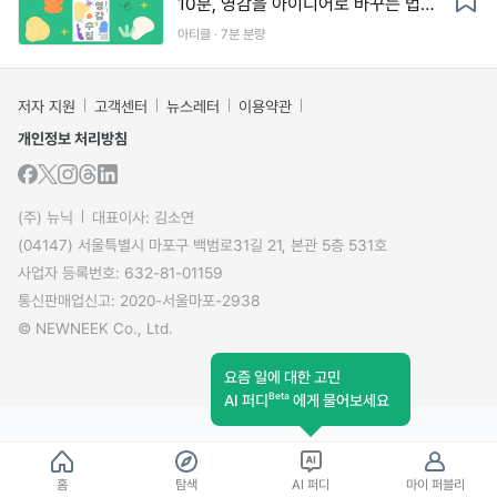
10분, 영감을 아이디어로 바꾸는 법
(템플릿 제공)
아티클 · 7분 분량
저자 지원
고객센터
뉴스레터
이용약관
개인정보 처리방침
(주) 뉴닉
대표이사: 김소연
(04147) 서울특별시 마포구 백범로31길 21, 본관 5층 531호
사업자 등록번호: 632-81-01159
통신판매업신고: 2020-서울마포-2938
© NEWNEEK Co., Ltd.
요즘 일에 대한 고민
Beta
AI 퍼디
에게 물어보세요
홈
탐색
AI 퍼디
마이 퍼블리