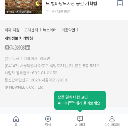
드 별마당도서관 공간 기획법
아티클 · 12분 분량
저자 지원
고객센터
뉴스레터
이용약관
개인정보 처리방침
(주) 뉴닉
대표이사: 김소연
(04147) 서울특별시 마포구 백범로31길 21, 본관 5층 531호
사업자 등록번호: 632-81-01159
통신판매업신고: 2020-서울마포-2938
© NEWNEEK Co., Ltd.
요즘 일에 대한 고민
Beta
AI 퍼디
에게 물어보세요
홈
탐색
AI 퍼디
마이 퍼블리