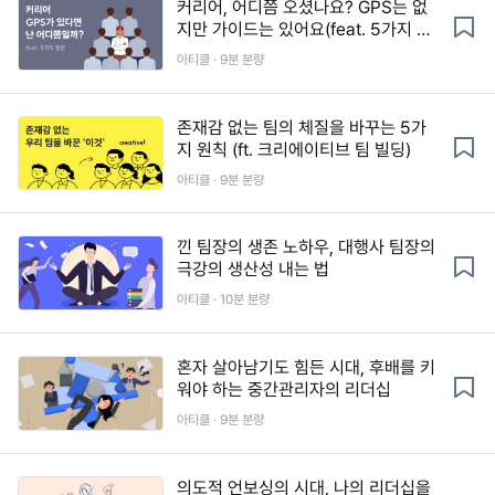
커리어, 어디쯤 오셨나요? GPS는 없
지만 가이드는 있어요(feat. 5가지 질
문)
아티클 · 9분 분량
존재감 없는 팀의 체질을 바꾸는 5가
지 원칙 (ft. 크리에이티브 팀 빌딩)
아티클 · 9분 분량
낀 팀장의 생존 노하우, 대행사 팀장의
극강의 생산성 내는 법
아티클 · 10분 분량
혼자 살아남기도 힘든 시대, 후배를 키
워야 하는 중간관리자의 리더십
아티클 · 9분 분량
의도적 언보싱의 시대, 나의 리더십을