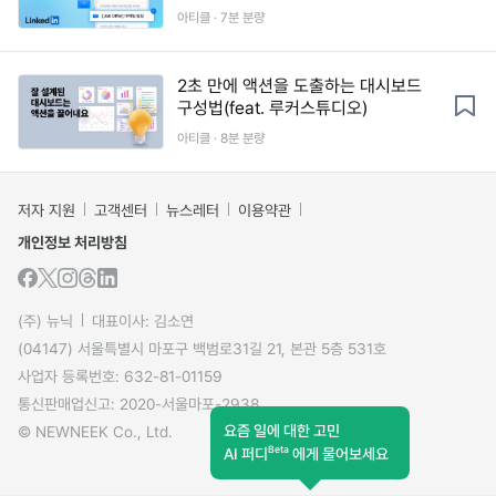
아티클 · 7분 분량
2초 만에 액션을 도출하는 대시보드
구성법(feat. 루커스튜디오)
아티클 · 8분 분량
저자 지원
고객센터
뉴스레터
이용약관
개인정보 처리방침
(주) 뉴닉
대표이사: 김소연
(04147) 서울특별시 마포구 백범로31길 21, 본관 5층 531호
사업자 등록번호: 632-81-01159
통신판매업신고: 2020-서울마포-2938
요즘 일에 대한 고민
© NEWNEEK Co., Ltd.
Beta
AI 퍼디
에게 물어보세요