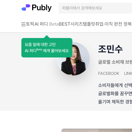
토픽
AI 퍼디
Beta
BEST
시리즈
템플릿
취업·이직 완전 정복
요즘 일에 대한 고민
조민수
Beta
AI 퍼디
에게 물어보세요
글로벌 소비재 브
FACEBOOK
LIN
소비자들에게 선택을
글로벌화를 꿈꾸면서
옮기며 체득한 경