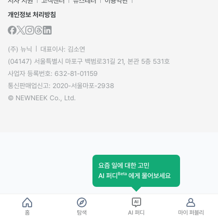
저자 지원
고객센터
뉴스레터
이용약관
개인정보 처리방침
(주) 뉴닉
대표이사: 김소연
(04147) 서울특별시 마포구 백범로31길 21, 본관 5층 531호
사업자 등록번호: 632-81-01159
통신판매업신고: 2020-서울마포-2938
© NEWNEEK Co., Ltd.
요즘 일에 대한 고민
Beta
AI 퍼디
에게 물어보세요
홈
탐색
AI 퍼디
마이 퍼블리