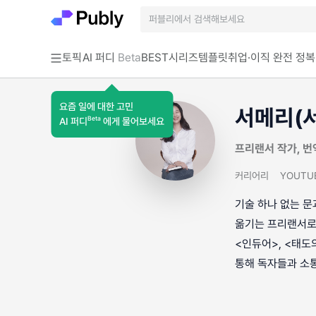
토픽
AI 퍼디
Beta
BEST
시리즈
템플릿
취업·이직 완전 정복
요즘 일에 대한 고민
서메리(
Beta
AI 퍼디
에게 물어보세요
프리랜서 작가, 번
커리어리
YOUTU
기술 하나 없는 문
옮기는 프리랜서로 
<인듀어>, <태도의
통해 독자들과 소통