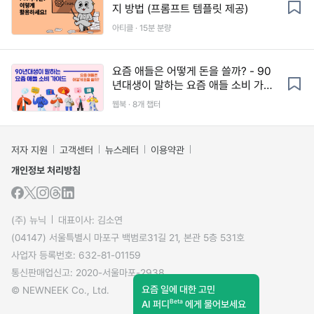
지 방법 (프롬프트 템플릿 제공)
아티클 · 15분 분량
요즘 애들은 어떻게 돈을 쓸까? - 90
년대생이 말하는 요즘 애들 소비 가이
드
웹북 · 8개 챕터
저자 지원
고객센터
뉴스레터
이용약관
개인정보 처리방침
(주) 뉴닉
대표이사: 김소연
(04147) 서울특별시 마포구 백범로31길 21, 본관 5층 531호
사업자 등록번호: 632-81-01159
통신판매업신고: 2020-서울마포-2938
요즘 일에 대한 고민
© NEWNEEK Co., Ltd.
Beta
AI 퍼디
에게 물어보세요