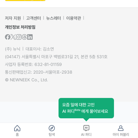
저자 지원
고객센터
뉴스레터
이용약관
개인정보 처리방침
(주) 뉴닉
대표이사: 김소연
(04147) 서울특별시 마포구 백범로31길 21, 본관 5층 531호
사업자 등록번호: 632-81-01159
통신판매업신고: 2020-서울마포-2938
© NEWNEEK Co., Ltd.
요즘 일에 대한 고민
Beta
AI 퍼디
에게 물어보세요
홈
탐색
AI 퍼디
마이 퍼블리