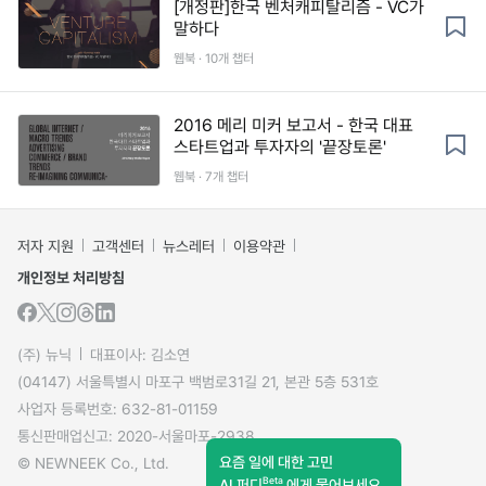
[개정판]한국 벤처캐피탈리즘 - VC가
말하다
웹북 · 10개 챕터
2016 메리 미커 보고서 - 한국 대표
스타트업과 투자자의 '끝장토론'
웹북 · 7개 챕터
저자 지원
고객센터
뉴스레터
이용약관
개인정보 처리방침
(주) 뉴닉
대표이사: 김소연
(04147) 서울특별시 마포구 백범로31길 21, 본관 5층 531호
사업자 등록번호: 632-81-01159
통신판매업신고: 2020-서울마포-2938
요즘 일에 대한 고민
© NEWNEEK Co., Ltd.
Beta
AI 퍼디
에게 물어보세요