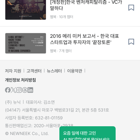
[개정판]한국 벤처캐피탈리즘 - VC가
말하다
웹북 · 10개 챕터
2016 메리 미커 보고서 - 한국 대표
스타트업과 투자자의 '끝장토론'
웹북 · 7개 챕터
저자 지원
고객센터
뉴스레터
이용약관
개인정보 처리방침
(주) 뉴닉
대표이사: 김소연
(04147) 서울특별시 마포구 백범로31길 21, 본관 5층 531호
사업자 등록번호: 632-81-01159
통신판매업신고: 2020-서울마포-2938
요즘 일에 대한 고민
© NEWNEEK Co., Ltd.
Beta
AI 퍼디
에게 물어보세요