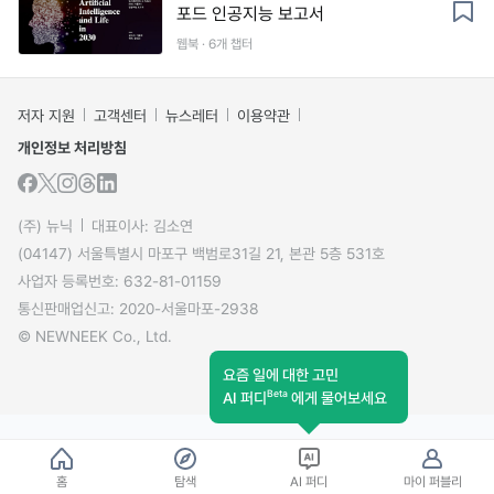
포드 인공지능 보고서
웹북 · 6개 챕터
저자 지원
고객센터
뉴스레터
이용약관
개인정보 처리방침
(주) 뉴닉
대표이사: 김소연
(04147) 서울특별시 마포구 백범로31길 21, 본관 5층 531호
사업자 등록번호: 632-81-01159
통신판매업신고: 2020-서울마포-2938
© NEWNEEK Co., Ltd.
요즘 일에 대한 고민
Beta
AI 퍼디
에게 물어보세요
홈
탐색
AI 퍼디
마이 퍼블리