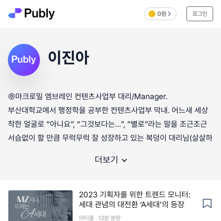
0원
로그인
이진아
㈜마크로밀 엠브레인 컨텐츠사업부 대리/Manager.
부산대학교에서 행정학을 공부한 컨텐츠사업부 막내. 어느새 세상
착한 얼굴로 “아니요”, “그것보다는…”, “별로”라는 말을 조근조근
서슴없이 할 만큼 무럭무럭 잘 성장하고 있는 복덩이 대리님(살살하
더보기
2023 기획자를 위한 트렌드 모니터:
세대 관념의 대전환 ‘A세대’의 등장
아티클 · 13분 분량