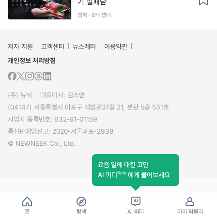
기 실패담
웹북 · 8개 챕터
저자 지원
고객센터
뉴스레터
이용약관
개인정보 처리방침
(주) 뉴닉
대표이사: 김소연
(04147) 서울특별시 마포구 백범로31길 21, 본관 5층 531호
사업자 등록번호: 632-81-01159
통신판매업신고: 2020-서울마포-2938
© NEWNEEK Co., Ltd.
요즘 일에 대한 고민
Beta
AI 퍼디
에게 물어보세요
홈
탐색
AI 퍼디
마이 퍼블리