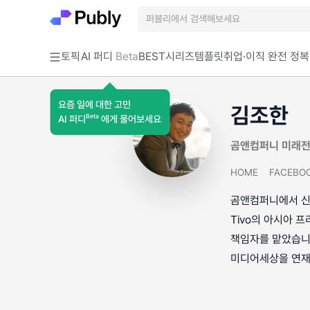
토픽
AI 퍼디
Beta
BEST
시리즈
템플릿
취업·이직 완전 정복
요즘 일에 대한 고민
김조한
Beta
AI 퍼디
에게 물어보세요
곰앤컴퍼니 미래전
HOME
FACEBO
곰앤컴퍼니에서 신사
Tivo의 아시아 
책임자를 맡았습니
미디어세상을 연재