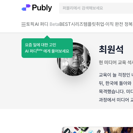
토픽
AI 퍼디
Beta
BEST
시리즈
템플릿
취업·이직 완전 정복
요즘 일에 대한 고민
최원석
Beta
AI 퍼디
에게 물어보세요
현 미디어 교육 석사
교육이 늘 걱정인 
뒤, 한국에 돌아와
목격했습니다. 미디
과정에서 미디어 