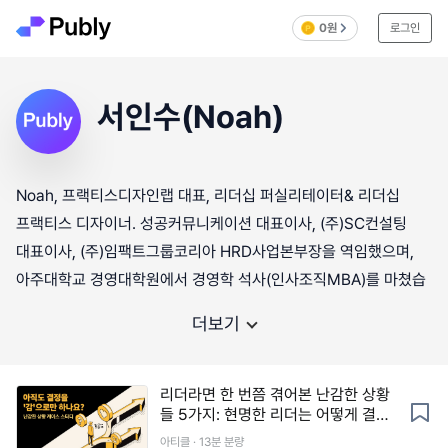
0원
로그인
서인수(Noah)
Noah, 프랙티스디자인랩 대표, 리더십 퍼실리테이터& 리더십
프랙티스 디자이너. 성공커뮤니케이션 대표이사, (주)SC컨설팅
대표이사, (주)임팩트그룹코리아 HRD사업본부장을 역임했으며,
아주대학교 경영대학원에서 경영학 석사(인사조직MBA)를 마쳤습
더보기
리더라면 한 번쯤 겪어본 난감한 상황
들 5가지: 현명한 리더는 어떻게 결정
할까?
아티클 · 13분 분량