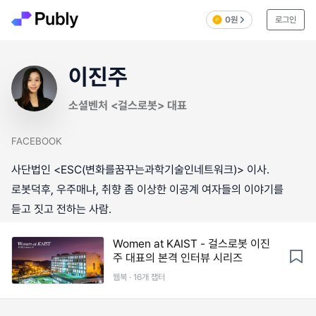
0원
로그인
이진주
소셜벤처 <걸스로봇> 대표
FACEBOOK
사단법인 <ESC(변화를꿈꾸는과학기술인네트워크)> 이사.
로봇덕후, 우주매냐, 취향 좀 이상한 이공계 여자들의 이야기를
듣고 짓고 전하는 사람.
Women at KAIST - 걸스로봇 이진
주 대표의 본격 인터뷰 시리즈
웹북 · 16개 챕터