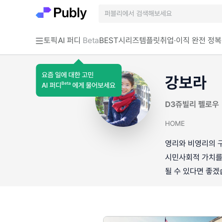
토픽
AI 퍼디
Beta
BEST
시리즈
템플릿
취업·이직 완전 정복
요즘 일에 대한 고민
강보라
Beta
AI 퍼디
에게 물어보세요
D3쥬빌리 펠로우
HOME
영리와 비영리의 구
시민사회적 가치를 
될 수 있다면 좋겠