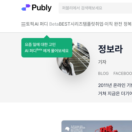
토픽
AI 퍼디
Beta
BEST
시리즈
템플릿
취업·이직 완전 정복
요즘 일에 대한 고민
정보라
Beta
AI 퍼디
에게 물어보세요
기자
BLOG
FACEBOO
2011년 온라인 
거쳐 지금은 더기