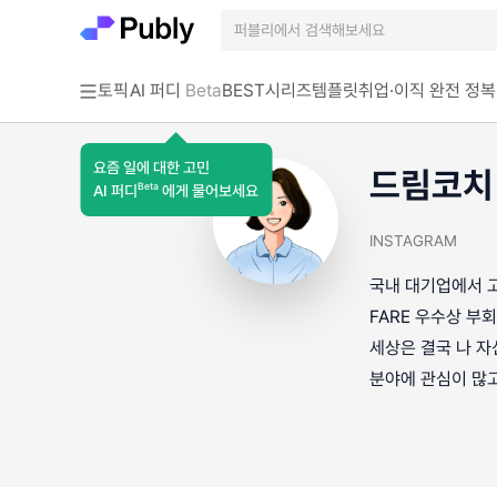
토픽
AI 퍼디
Beta
BEST
시리즈
템플릿
취업·이직 완전 정복
요즘 일에 대한 고민
드림코치
Beta
AI 퍼디
에게 물어보세요
INSTAGRAM
국내 대기업에서 고
FARE 우수상 부
세상은 결국 나 자
분야에 관심이 많고