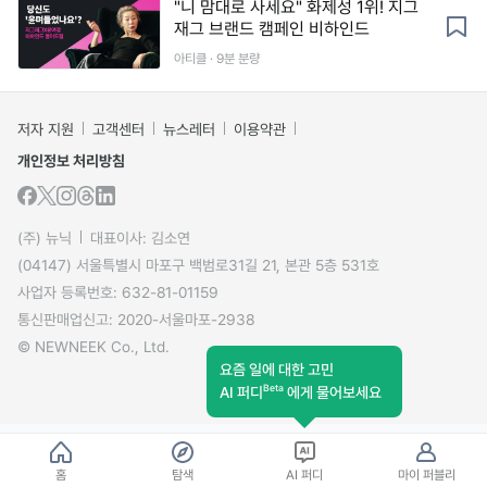
"니 맘대로 사세요" 화제성 1위! 지그
재그 브랜드 캠페인 비하인드
아티클 · 9분 분량
저자 지원
고객센터
뉴스레터
이용약관
개인정보 처리방침
(주) 뉴닉
대표이사: 김소연
(04147) 서울특별시 마포구 백범로31길 21, 본관 5층 531호
사업자 등록번호: 632-81-01159
통신판매업신고: 2020-서울마포-2938
© NEWNEEK Co., Ltd.
요즘 일에 대한 고민
Beta
AI 퍼디
에게 물어보세요
홈
탐색
AI 퍼디
마이 퍼블리