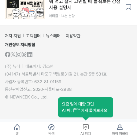
뭐 먹고 살지 고민될 때 들춰보는 강점
사용 설명서
아티클 · 14분 분량
저자 지원
고객센터
뉴스레터
이용약관
개인정보 처리방침
(주) 뉴닉
대표이사: 김소연
(04147) 서울특별시 마포구 백범로31길 21, 본관 5층 531호
사업자 등록번호: 632-81-01159
통신판매업신고: 2020-서울마포-2938
© NEWNEEK Co., Ltd.
요즘 일에 대한 고민
Beta
AI 퍼디
에게 물어보세요
홈
탐색
AI 퍼디
마이 퍼블리