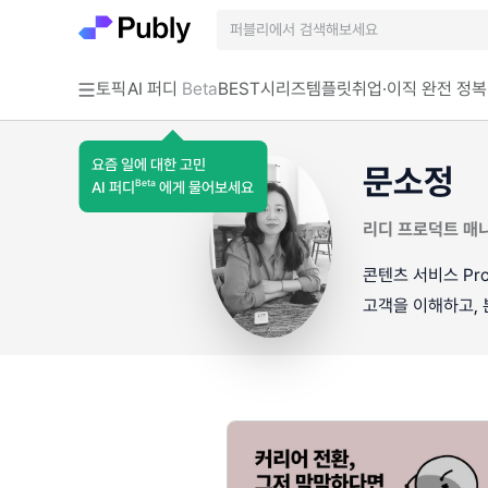
토픽
AI 퍼디
Beta
BEST
시리즈
템플릿
취업·이직 완전 정복
요즘 일에 대한 고민
문소정
Beta
AI 퍼디
에게 물어보세요
리디 프로덕트 매
콘텐츠 서비스 Pro
고객을 이해하고, 