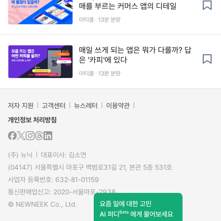
매를 부르는 커머스 앱의 디테일
아티클 · 13분 분량
매일 쓰게 되는 앱은 뭐가 다를까? 답
은 '카피'에 있다
아티클 · 13분 분량
저자 지원
고객센터
뉴스레터
이용약관
개인정보 처리방침
(주) 뉴닉
대표이사: 김소연
(04147) 서울특별시 마포구 백범로31길 21, 본관 5층 531호
사업자 등록번호: 632-81-01159
통신판매업신고: 2020-서울마포-2938
요즘 일에 대한 고민
© NEWNEEK Co., Ltd.
Beta
AI 퍼디
에게 물어보세요