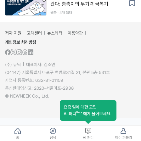
왔다: 총총이의 무기력 극복기
웹북 · 4개 챕터
저자 지원
고객센터
뉴스레터
이용약관
개인정보 처리방침
(주) 뉴닉
대표이사: 김소연
(04147) 서울특별시 마포구 백범로31길 21, 본관 5층 531호
사업자 등록번호: 632-81-01159
통신판매업신고: 2020-서울마포-2938
© NEWNEEK Co., Ltd.
요즘 일에 대한 고민
Beta
AI 퍼디
에게 물어보세요
홈
탐색
AI 퍼디
마이 퍼블리