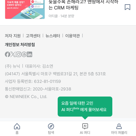
늦을수록 손해라고? 맨땅에서 시작하
는 CRM 마케팅
아티클 · 14분 분량
저자 지원
고객센터
뉴스레터
이용약관
개인정보 처리방침
(주) 뉴닉
대표이사: 김소연
(04147) 서울특별시 마포구 백범로31길 21, 본관 5층 531호
사업자 등록번호: 632-81-01159
통신판매업신고: 2020-서울마포-2938
© NEWNEEK Co., Ltd.
요즘 일에 대한 고민
Beta
AI 퍼디
에게 물어보세요
홈
탐색
AI 퍼디
마이 퍼블리