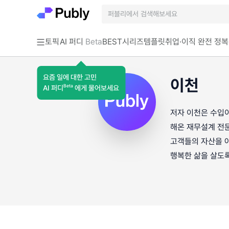
토픽
AI 퍼디
Beta
BEST
시리즈
템플릿
취업·이직 완전 정복
요즘 일에 대한 고민
이천
Beta
AI 퍼디
에게 물어보세요
저자 이천은 수입이
해온 재무설계 전문
고객들의 자산을 아
행복한 삶을 살도록