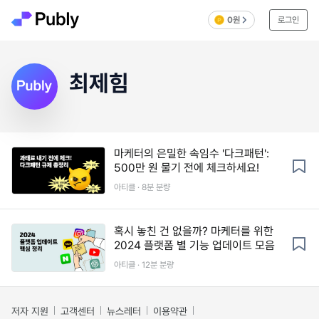
0원
로그인
최제힘
마케터의 은밀한 속임수 '다크패턴':
500만 원 물기 전에 체크하세요!
아티클 · 8분 분량
혹시 놓친 건 없을까? 마케터를 위한
2024 플랫폼 별 기능 업데이트 모음
아티클 · 12분 분량
저자 지원
고객센터
뉴스레터
이용약관