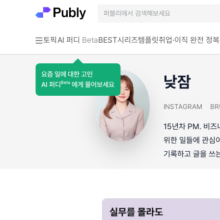
토픽
AI 퍼디
Beta
BEST
시리즈
템플릿
취업·이직 완전 정복
요즘 일에 대한 고민
낮잠
Beta
AI 퍼디
에게 물어보세요
INSTAGRAM
BR
15년차 PM. 비
위한 일들에 관심이
기록하고 글을 쓰는