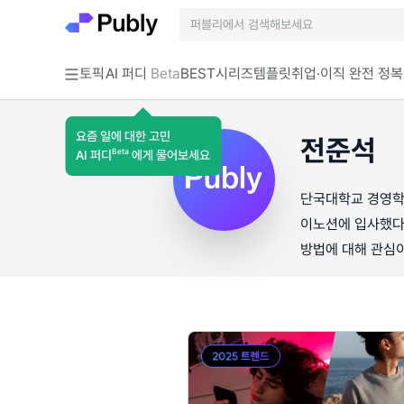
토픽
AI 퍼디
Beta
BEST
시리즈
템플릿
취업·이직 완전 정복
요즘 일에 대한 고민
전준석
Beta
AI 퍼디
에게 물어보세요
단국대학교 경영학
이노션에 입사했다.
방법에 대해 관심이