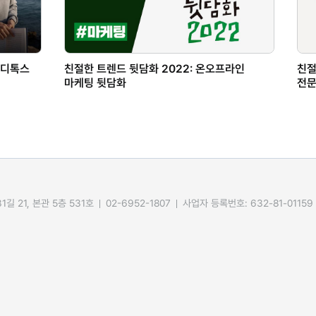
친절한 트렌드 뒷담화 2022: 온오프라인
 디톡스
친절
마케팅 뒷담화
전문
길 21, 본관 5층 531호
02-6952-1807
사업자 등록번호: 632-81-01159