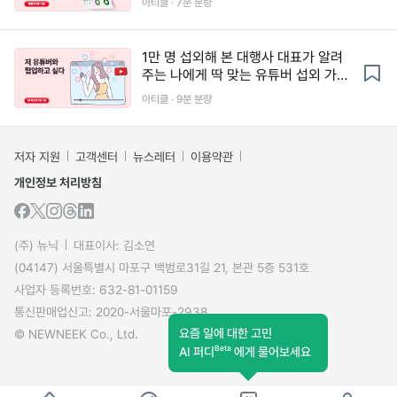
아티클 · 7분 분량
1만 명 섭외해 본 대행사 대표가 알려
주는 나에게 딱 맞는 유튜버 섭외 가이
드 (예상 단가표 나눔)
아티클 · 9분 분량
저자 지원
고객센터
뉴스레터
이용약관
개인정보 처리방침
(주) 뉴닉
대표이사: 김소연
(04147) 서울특별시 마포구 백범로31길 21, 본관 5층 531호
사업자 등록번호: 632-81-01159
통신판매업신고: 2020-서울마포-2938
요즘 일에 대한 고민
© NEWNEEK Co., Ltd.
Beta
AI 퍼디
에게 물어보세요