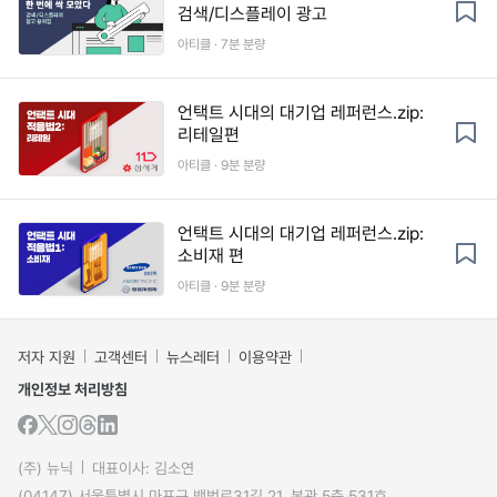
검색/디스플레이 광고
아티클 · 7분 분량
언택트 시대의 대기업 레퍼런스.zip:
리테일편
아티클 · 9분 분량
언택트 시대의 대기업 레퍼런스.zip:
소비재 편
아티클 · 9분 분량
저자 지원
고객센터
뉴스레터
이용약관
개인정보 처리방침
(주) 뉴닉
대표이사: 김소연
(04147) 서울특별시 마포구 백범로31길 21, 본관 5층 531호