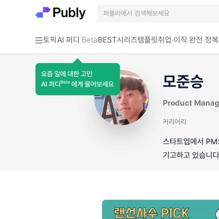
토픽
AI 퍼디
Beta
BEST
시리즈
템플릿
취업·이직 완전 정복
요즘 일에 대한 고민
모준승
Beta
AI 퍼디
에게 물어보세요
Product Manag
커리어리
스타트업에서 PM으
기고하고 있습니다.