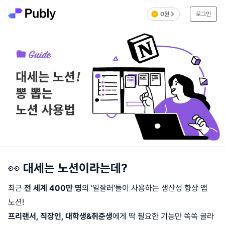
0원
로그인
👀
대세는 노션이라는데?
최근
전 세계 400만 명
의 '일잘러'들이 사용하는 생산성 향상 앱
노션!
프리랜서, 직장인, 대학생&취준생
에게 딱 필요한 기능만 쏙쏙 골라