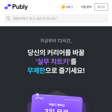
0원
기업 문의
로그인
퍼블리에서 찾고 싶은게 있나요?
지금부터 72시간,
당신의 커리어를 바꿀
‘실무 치트키’
를
무제한
으로 즐기세요!