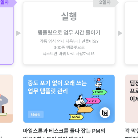
1일차
2일차
실행
템플릿으로 업무 시간 줄이기
각종 양식 언제 처음부터 만들어요?
300종 템플릿으로
텍스트만 바꿔 바로 사용하세요.
은
마일스톤과 테스크를 둘다 잡는 PM의
꽉 막