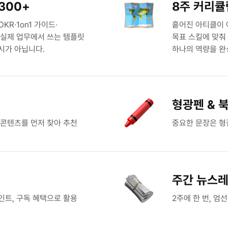
300+
8주 커리큘
KR∙1on1 가이드∙
흩어진 아티클이 
 실제 업무에서 쓰는 템플릿
목표 스킬에 맞춰
시가 아닙니다.
하나의 역량을 완
형광펜 & 
 콘텐츠를 먼저 찾아 추천
중요한 문장은 형
주간 뉴스
인트, 구독 혜택으로 활용
2주에 한 번, 엄