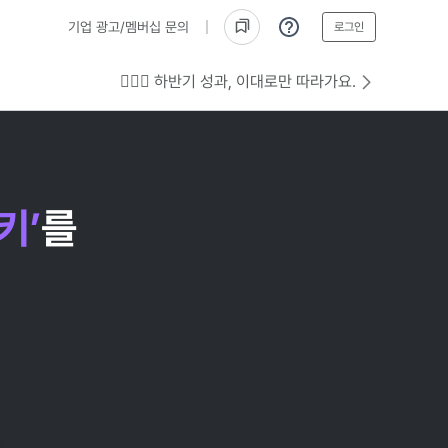
기업 광고/멤버십 문의
로그인
💁🏻‍♂️ 하반기 성과, 이대로만 따라가요.
키’
를