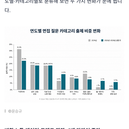
도별·카테고리별로 분류해 보면 두 가지 변화가 눈에 띕니
다.
©윤승규