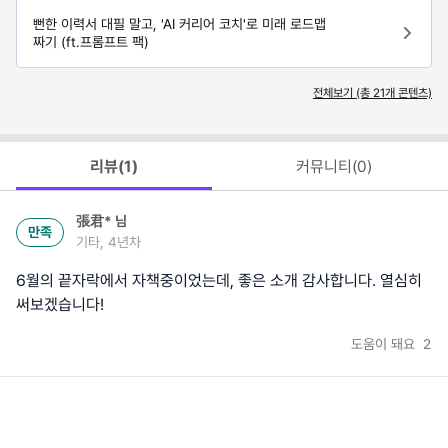
뻔한 이력서 대필 말고, 'AI 커리어 코치'로 미래 로드맵
짜기 (ft.프롬프트 팩)
전체보기 (총
21
개 콘텐츠)
리뷰(
1
)
커뮤니티(
0
)
張君*
님
만족
기타, 4년차
6월의 끝자락에서 자책중이었는데, 좋은 소개 감사합니다. 열심히
써보겠습니다!
도움이 돼요
2