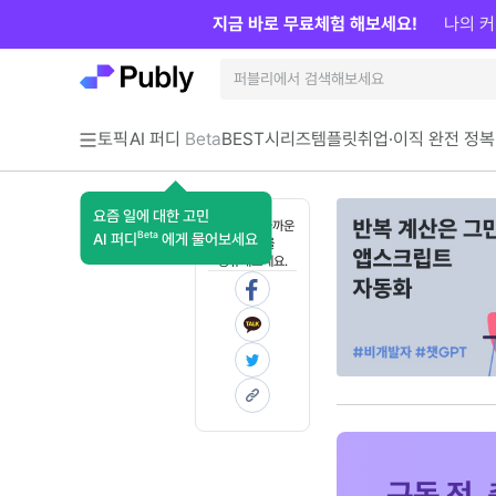
지금 바로 무료체험 해보세요!
나의 커
토픽
AI 퍼디
Beta
BEST
시리즈
템플릿
취업·이직 완전 정복
요즘 일에 대한 고민
혼자 보기 아까운
Beta
AI 퍼디
에게 물어보세요
콘텐츠를
공유해보세요.