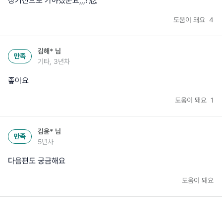
장기전으로 가야겠군요,,,! 忍
도움이 돼요
4
김해*
님
만족
기타, 3년차
좋아요
도움이 돼요
1
김윤*
님
만족
5년차
다음편도 궁금해요
도움이 돼요