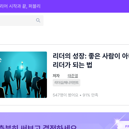
리어 시작과 끝, 퍼블리
리더의 성장: 좋은 사람이 
리더가 되는 법
저자
태준열
리더십/매니지먼트
547명이 봤어요 • 91% 만족