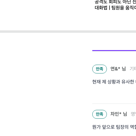
공격도 회피도 아닌 
대화법 | 팀원을 움
과학(2)
연&*
님
기타
만족
현재 제 상황과 유사한
차인*
님
영
만족
뭔가 앞으로 팀장의 역